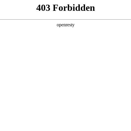
产品及服务
行业解决方案
合作伙伴
投资者关系
荣膺2025年度科技价值上市公司
经济报道承办的南方财经论坛2025年会在广州成功举行。论坛期间，z6co
”奖项。